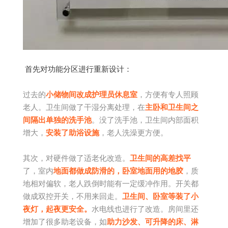
首先对功能分区进行重新设计：
过去的
小储物间改成护理员休息室
，方便有专人照顾
老人。卫生间做了干湿分离处理，在
主卧和卫生间之
间隔出单独的洗手池
。没了洗手池，卫生间内部面积
增大，
安装了助浴设施
，老人洗澡更方便。
其次，对硬件做了适老化改造。
卫生间的高差找平
了，室内
地面都做成防滑的，卧室地面用的地胶
，质
地相对偏软，老人跌倒时能有一定缓冲作用。开关都
做成双控开关，不用来回走。
卫生间、卧室等装了小
夜灯，起夜更安全。
水电线也进行了改造。房间里还
增加了很多助老设备，如
助力沙发、可升降的床、淋