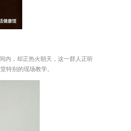
间内，却正热火朝天，这一群人正听
一堂特别的现场教学。