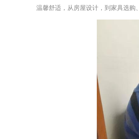
温馨舒适，从房屋设计，到家具选购